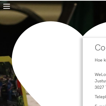
Co
Hoe k
WeLo
Justu
3027
Telep