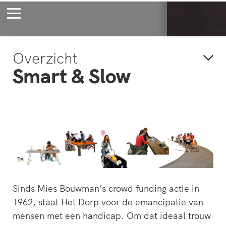
Bossche Stadsdelta
Amste
Overzicht
's-Hertogenbosch
Amst
Smart & Slow
Voor eeuwig
Wac
jong
verb
Sinds Mies Bouwman’s crowd funding actie in
1962, staat Het Dorp voor de emancipatie van
mensen met een handicap. Om dat ideaal trouw