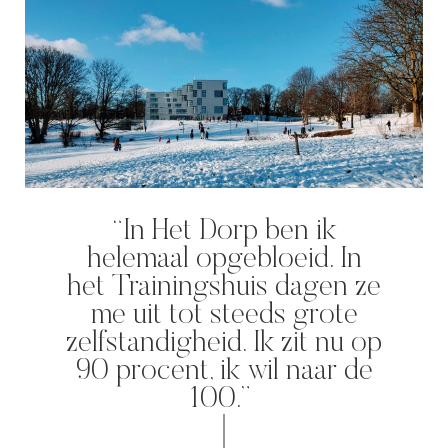
‘s-Hertogenbosch is een
WeLoveTheC
waterstad. De Bossche
wirwar van 
Stadsdelta is de plek waar de
het Amstels
Dommel, Aa, Binnendieze en
Voetganger
Zuid-Willemsvaart
groene en a
samenvloeien in de…
stationsple
“In Het Dorp ben ik
helemaal opgebloeid. In
het Trainingshuis dagen ze
me uit tot steeds grote
zelfstandigheid. Ik zit nu op
90 procent, ik wil naar de
100.”