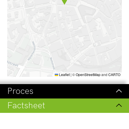
Leaflet
|
©
OpenStreetMap
and
CARTO
Proces
Factsheet
Bekijk onze updates op LinkedIn
Bezoek