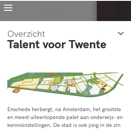
Bossche Stadsdelta
Amste
Overzicht
's-Hertogenbosch
Amst
Talent voor Twente
Voor eeuwig
Wac
jong
verb
Enschede herbergt, na Amsterdam, het grootste
en meest uiteenlopende palet aan onderwijs- en
kennisinstellingen. De stad is ook jong in de zin