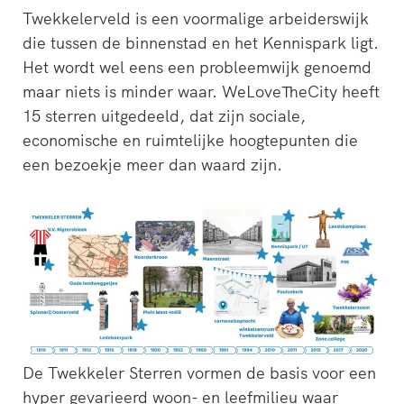
Twekkelerveld is een voormalige arbeiderswijk
die tussen de binnenstad en het Kennispark ligt.
Het wordt wel eens een probleemwijk genoemd
maar niets is minder waar. WeLoveTheCity heeft
15 sterren uitgedeeld, dat zijn sociale,
economische en ruimtelijke hoogtepunten die
een bezoekje meer dan waard zijn.
‘s-Hertogenbosch is een
WeLoveTheC
waterstad. De Bossche
wirwar van 
Stadsdelta is de plek waar de
het Amstels
Dommel, Aa, Binnendieze en
Voetganger
Zuid-Willemsvaart
groene en a
samenvloeien in de…
stationsple
De Twekkeler Sterren vormen de basis voor een
hyper gevarieerd woon- en leefmilieu waar