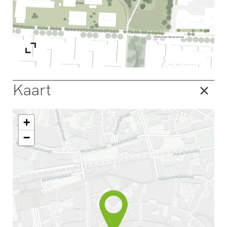
Kaart
+
−