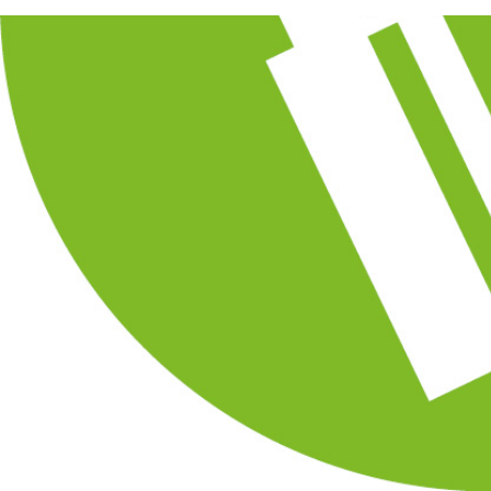
Open data
Samenwerken aan kaveloverstijgende
opgaves met bewoners en ondernemers? Ga
dan voor het openen en delen van up-to-
date data en informatie.
Stedenbouwkundig ontwerp
Samenwerken aan een klimaatadaptieve,
natuurinclusieve en circulaire stad?
Ondersteun dat dan niet alleen met kennis,
maar ook met ruimte en financiële middelen.