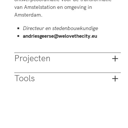
van Amstelstation en omgeving in
Amsterdam.
Directeur en stedenbouwkundige
andriesgeerse@welovethecity.eu
Projecten
Tools
Actief grondbeleid
Samenwerken aan sociaal-maatschappelijke
opgaven? Neem dan als gemeente de regie in