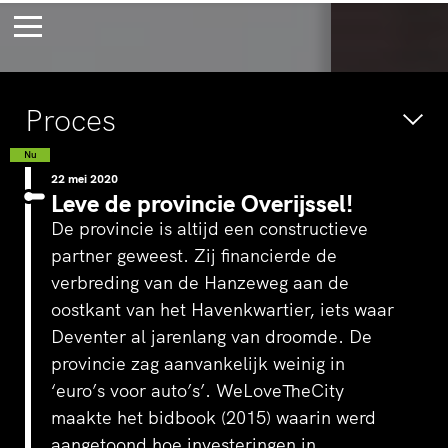
Bossche Stadsdelta
Amste
Proces
's-Hertogenbosch
Amst
Voor eeuwig
Wac
Nu
22 mei 2020
jong
verb
Leve de provincie Overijssel!
De provincie is altijd een constructieve
partner geweest. Zij financierde de
verbreding van de Hanzeweg aan de
oostkant van het Havenkwartier, iets waar
Deventer al jarenlang van droomde. De
provincie zag aanvankelijk weinig in
‘euro’s voor auto’s’. WeLoveTheCity
maakte het bidbook (2015) waarin werd
aangetoond hoe investeringen in