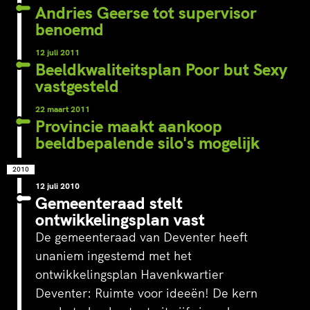
Andries Geerse tot supervisor
benoemd
12 juli 2011
‘s-Hertogenbosch is een
WeLoveTheC
Beeldkwaliteitsplan Poor but Sexy
waterstad. De Bossche
wirwar van 
vastgesteld
Stadsdelta is de plek waar de
het Amstels
Dommel, Aa, Binnendieze en
Voetganger
22 maart 2011
Provincie maakt aankoop
Zuid-Willemsvaart
groene en a
samenvloeien in de…
stationsple
beeldbepalende silo's mogelijk
2010
12 juli 2010
Gemeenteraad stelt
ontwikkelingsplan vast
De gemeenteraad van Deventer heeft
unaniem ingestemd met het
ontwikkelingsplan Havenkwartier
Deventer: Ruimte voor ideeën! De kern