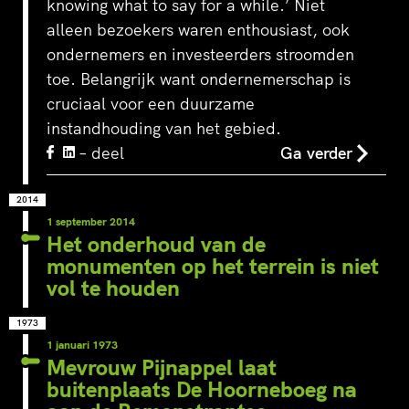
knowing what to say for a while.’ Niet
alleen bezoekers waren enthousiast, ook
‘s-Hertogenbosch is een
WeLoveTheC
ondernemers en investeerders stroomden
waterstad. De Bossche
wirwar van 
toe. Belangrijk want ondernemerschap is
Stadsdelta is de plek waar de
het Amstels
cruciaal voor een duurzame
Dommel, Aa, Binnendieze en
Voetganger
Zuid-Willemsvaart
groene en a
instandhouding van het gebied.
samenvloeien in de…
stationsple
– deel
Ga verder
2014
1 september 2014
Het onderhoud van de
monumenten op het terrein is niet
vol te houden
1973
1 januari 1973
Mevrouw Pijnappel laat
buitenplaats De Hoorneboeg na