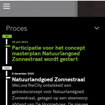
Bossche Stadsdelta
Amste
Proces
's-Hertogenbosch
Amst
Voor eeuwig
Wac
Nu
29 juni 2023
jong
verb
Participatie voor het concept
masterplan Natuurlangoed
Zonnestraal wordt gestart
2020
8 december 2020
Natuurlandgoed Zonnestraal
WeLoveTheCity ontwikkelt een
gebiedsconcept voor Natuurlandgoed
Zonnestraal, gelegen op een steenworp
afstand van De Hoorneboeg. De nieuwe