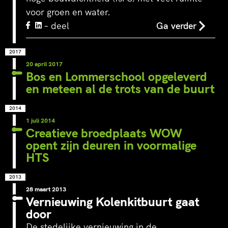
voor groen en water.
– deel
Ga verder
2017
20 april 2017
Bos en Lommerschool opgeleverd
en meteen al de trots van de buurt
2014
1 juli 2014
Creatieve broedplaats WOW
opent zijn deuren in voormalige
HTS
2013
28 maart 2013
Vernieuwing Kolenkitbuurt gaat
door
De stedelijke vernieuwing in de