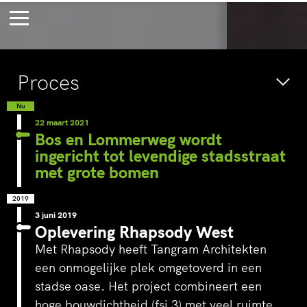
Bossche Stadsdelta
Amste
Proces
's-Hertogenbosch
Amst
Voor eeuwig
Wac
Nu
22 maart 2021
jong
verb
Bos en Lommerweg wordt
ingericht tot levendige stadsstraat
met grote bomen
2019
3 juni 2019
Oplevering Rhapsody West
Met Rhapsody heeft
Tangram Architekten
een onmogelijke plek omgetoverd in een
stadse oase. Het project combineert een
hoge bouwdichtheid (fsi 3) met veel ruimte