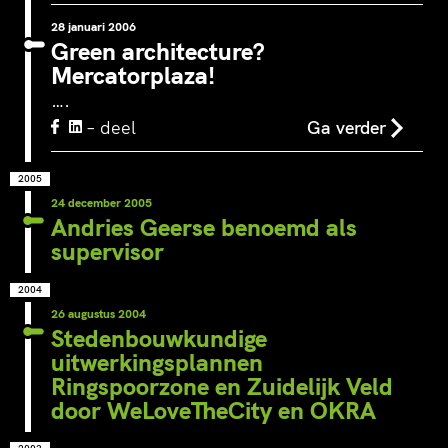
28 januari 2006
‘s-Hertogenbosch is een
WeLoveTheC
Green architecture?
waterstad. De Bossche
wirwar van 
Mercatorplaza!
Stadsdelta is de plek waar de
het Amstels
….
Dommel, Aa, Binnendieze en
Voetganger
– deel
Ga verder
Zuid-Willemsvaart
groene en a
samenvloeien in de…
stationsple
2005
24 december 2005
Andries Geerse benoemd als
supervisor
2004
26 augustus 2004
Stedenbouwkundige
uitwerkingsplannen
Ringspoorzone en Zuidelijk Veld
door WeLoveTheCity en OKRA