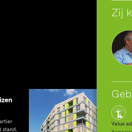
atertoren
Zij 
n op het
, yoga,
Gebr
ng
izen
artier
Value ad
t stand.
Samenwer