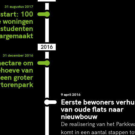
Heerlijk & Happy Mini Fair, W
31 augustus 2017
Festival en andere activiteite
 start: 100
gebied van kunst, live muziek
e woningen
 studenten
meditatie en lezingen.
aargemaakt
2016
31 december 2016
hectare om
ehoeve van
een groter
torenpark
 de F35 richti
9 april 2016
Eerste bewoners verhu
van oude flats naar
het nieuwe
nieuwbouw
De realisering van het Parkkw
komt in een aantal stappen to