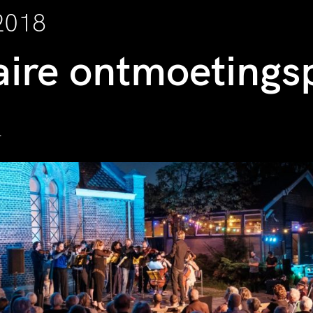
2018
aire ontmoetings
l