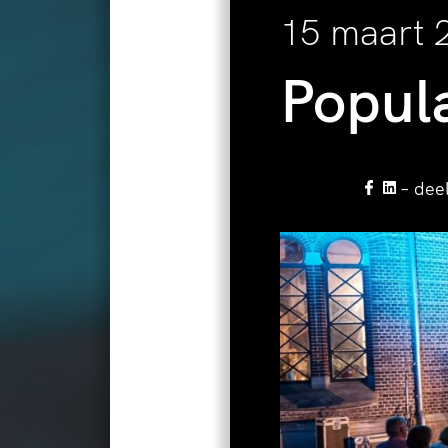
15 maart 
Popul
– dee