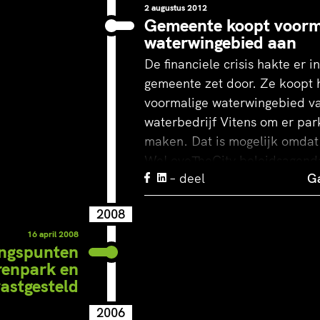
eren die spelen
2 augustus 2012
Gemeente koopt voorm
waterwingebied aan
t mulle zand e
De financiele crisis hakte er 
gemeente zet door. Ze koopt 
voormalige waterwingebied v
ers die tevred
waterbedrijf Vitens om er par
maken. Dat is mogelijk omdat
toekijken. Een
WeLoveTheCity beleidsagenda
– deel
Ga
verschillende partners combin
ndelpark in he
waterschap ziet hier kansen v
2008
wateropvang langs de nieuwe
16 april 2008
die het zuidoosten van Henge
klein.
angspunten
houdt. De provincie wil hier d
renpark en
De gemeente 
ontbrekende schakel in de F3
eLoveTheCity heeft de
astgesteld
Ontwikkelvis
rwar van infrastructuur rond
aanleggen, de snelfietsroute 
vastgesteld 
t Amstelstation ontward.
2006
Hengelo-Almelo. De scholen 
Voorkeursre