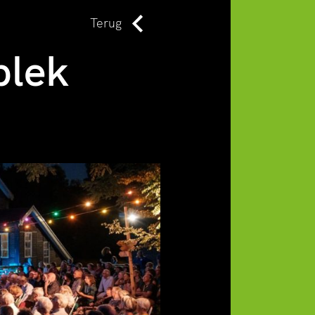
Terug
plek