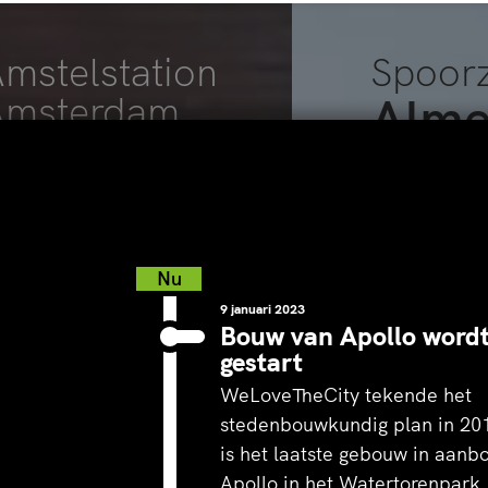
mstelstation
Spoor
Alme
Amsterdam
Wachten wordt
verblijven
park in het klein
Nu
9 januari 2023
Bouw van Apollo word
gestart
WeLoveTheCity tekende het
stedenbouwkundig plan in 20
is het laatste gebouw in aanb
Apollo in het Watertorenpark,