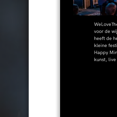
WeLoveTheC
voor de wi
heeft de h
kleine fes
Happy Mini
kunst, liv