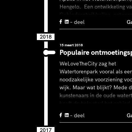
Hengelo. Een ontwikkeling v
Gebiedsontwikkeling, ontwor
– deel
Ga
MAS architectuur B.V.
2018
15 maart 2018
Populaire ontmoetings
t en het is gelukt: Watertorenpark Hengelo is klaar!
WeLoveTheCity zag het
Watertorenpark vooral als ee
noodzakelijke voorziening vo
wijk. Maar wat blijkt? Mede d
kunstenaars in de oude water
heeft de hele stad het gebied
Zo is het populair bij organis
– deel
Ga
kleine festivals, zoals het G
Festival, Pop-up Top 2000 caf
2017