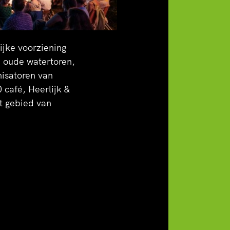
jke voorziening
e oude watertoren,
nisatoren van
 café, Heerlijk &
et gebied van