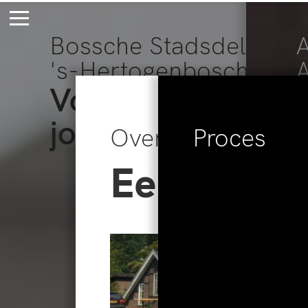
Bossche Stadsdelta
A
's-Hertogenbosch
Voor eeuwig
jong
Overzicht
Proces
Een Vondel