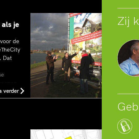
Zij 
als je
 voor de
eTheCity
. Dat
se
roepen
 verder
aannemers
Gebr
n
k Bouw
w voor