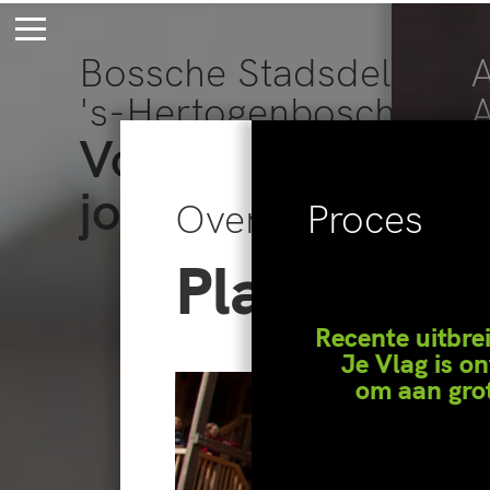
Bossche Stadsdelta
A
's-Hertogenbosch
Voor eeuwig
jong
Overzicht
Proces
Plant Je V
Recente uitbre
Je Vlag is o
om aan grot