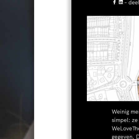
– dee
Plantjevlaggers zien het
zich door nieuwe zorgcon
de eerste VINEX wijk me
bedrijfsverzamelgebouw, 
buurtwinkel kan beginnen
Weinig men
simpel: ze
WeLoveThe
gegeven. D