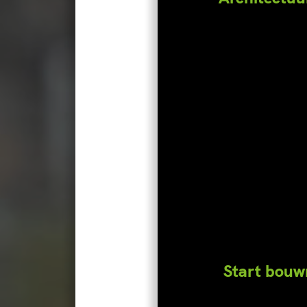
strijkstok blijft hangen.
Start bouw