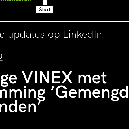
maquette waar op wij hun vl
Start
verbeeld. Het verbazen, schu
rekenen en onderhandelen ko
beginnen.
ze updates op LinkedIn
2
ige VINEX met
mming ‘Gemengd
inden’