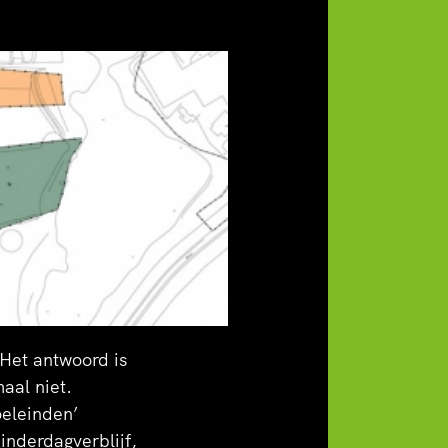
De wijk kenmerkt
endien is het
dat je hier een
t en
 ze zelf.
Het antwoord is
aal niet.
eleinden’
inderdagverblijf,