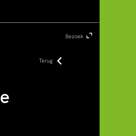
ag hadden
iven,
n
Bezoek
Terug
e