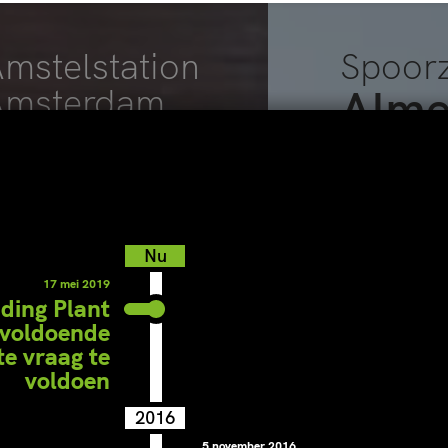
mstelstation
Spoor
Alme
Amsterdam
Wachten wordt
verblijven
lag
Nu
17 mei 2019
iding Plant
nvoldoende
e vraag te
voldoen
2016
5 november 2016