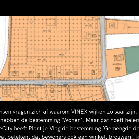
l
 begrip duurzaamheid breder dan de energietransitie. 
cepten die door bewoners zelf zijn geïntroduceerd. Bov
t een Gemengde Doeleinden bestemming, wat betekent 
boutique hotel, yogacentrum, kinderopvang, restauran
. En het beheer van de openbare ruimte? Ook dat doen
sen vragen zich af waarom VINEX wijken zo saai zijn. 
 hebben de bestemming ‘Wonen’. Maar dat hoeft helem
City heeft Plant je Vlag de bestemming ‘Gemengde do
at betekent dat bewoners ook een winkel, brouwerij, k