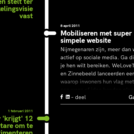
ets. Want nerg
n stelt ter
elingsvisie
vast
ze regio zie je
8 april 2011
Mobiliseren met super
l verschillend
simpele website
Nijmegenaren zijn, meer dan 
wstijlen op ee
actief op sociale media. Ga di
je hen wilt bereiken. WeLove
en Zinnebeeld lanceerden ee
ne oppervlakte
waarop inwoners hun vlag me
een wens of idee konden plan
– deel
Ga
Diegenen die dat deden kreg
ommegaande een uitnodiging 
1 februari 2011
ewoner Robert Bakker, De Gelderlander (2020)
event in het gebied. Maar lief
'krijgt' 12
vlaggenplanters kwamen daar 
tare om te
werden onthaald rondom een 
rimenteren