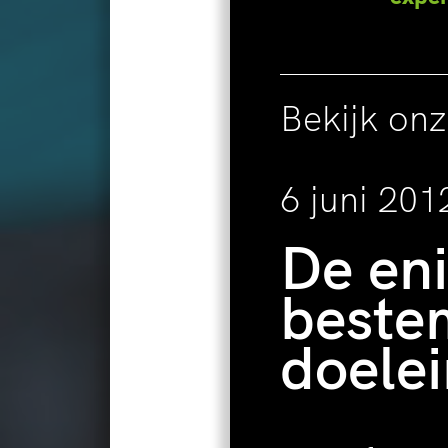
Bekijk on
6 juni 201
De en
beste
doele