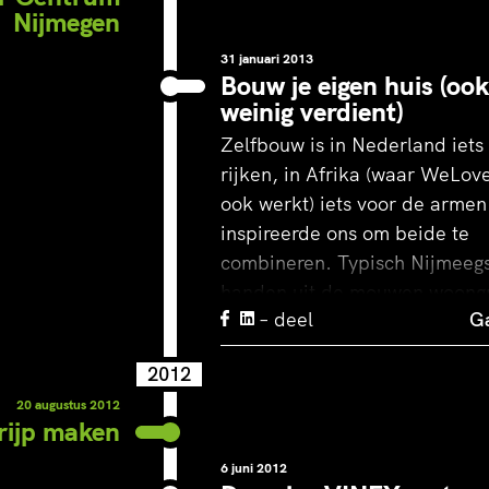
Nijmegen
31 januari 2013
Bouw je eigen huis (ook 
weinig verdient)
Zelfbouw is in Nederland iets
rijken, in Afrika (waar WeLov
ook werkt) iets voor de armen
inspireerde ons om beide te
combineren. Typisch Nijmeeg
handen uit de mouwen woong
– deel
Ga
bouwen duurzame sociale
huurwoningen. Combi’s van 
2012
en architecten presenteren hu
20 augustus 2012
prijsvaste ontwerpen in het I
rijp maken
Betaalbaar Nijmegen, zelfbou
inkomens tot €42.000,- En
6 juni 2012