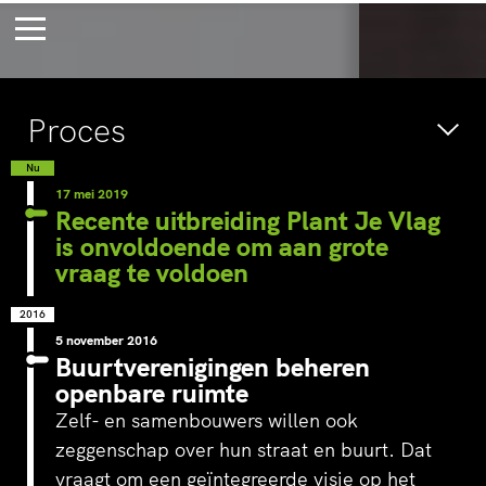
Bossche Stadsdelta
Amste
Proces
's-Hertogenbosch
Amst
Voor eeuwig
Wac
Nu
17 mei 2019
jong
verb
Recente uitbreiding Plant Je Vlag
is onvoldoende om aan grote
vraag te voldoen
2016
5 november 2016
Buurtverenigingen beheren
openbare ruimte
Zelf- en samenbouwers willen ook
zeggenschap over hun straat en buurt. Dat
vraagt om een geïntegreerde visie op het