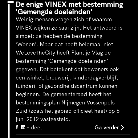
De enige VINEX met bestemming
'Gemengde doeleinden'
Weinig mensen vragen zich af waarom
VINEX wijken zo saai zijn. Het antwoord is
simpel: ze hebben de bestemming
‘Wonen’. Maar dat hoeft helemaal niet.
WeLoveTheCity heeft Plant je Vlag de
‘s-Hertogenbosch is een
WeLoveTheC
bestemming ‘Gemengde doeleinden’
waterstad. De Bossche
wirwar van 
Stadsdelta is de plek waar de
het Amstels
gegeven. Dat betekent dat bewoners ook
Dommel, Aa, Binnendieze en
Voetganger
een winkel, brouwerij, kinderdagverblijf,
Zuid-Willemsvaart
groene en a
tuinderij of gezondheidscentrum kunnen
samenvloeien in de…
stationsple
beginnen. De gemeenteraad heeft het
bestemmingsplan Nijmegen Vossenpels
Zuid (zoals het gebied officieel heet) op 6
juni 2012 vastgesteld.
– deel
Ga verder